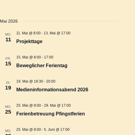
n
l
s
e
s
n
Mai 2026
t
.
11. Mai @ 8:00
-
13. Mai @ 17:00
t
MO.
a
11
Projekttage
l
a
15. Mai @ 8:00
-
17:00
FR.
t
15
Beweglicher Ferientag
l
u
19. Mai @ 18:30
-
20:00
t
DI.
19
Medieninformationsabend 2026
n
u
g
25. Mai @ 8:00
-
29. Mai @ 17:00
MO.
25
n
Ferienbetreuung Pfingstferien
A
g
25. Mai @ 8:00
-
5. Juni @ 17:00
n
MO.