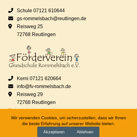
e
Schule 07121 610644
gs-rommelsbach@reutlingen.de
n
Reisweg 25
72768 Reutlingen
,
N
a
Kerni 07121 620664
v
info@fv-rommelsbach.de
Reisweg 29
i
72768 Reutlingen
Datenschutz
g
Wir verwenden Cookies, um sicherzustellen, dass wir Ihnen
die beste Erfahrung auf unserer Website bieten.
Akzeptieren
Ablehnen
a
Impressum