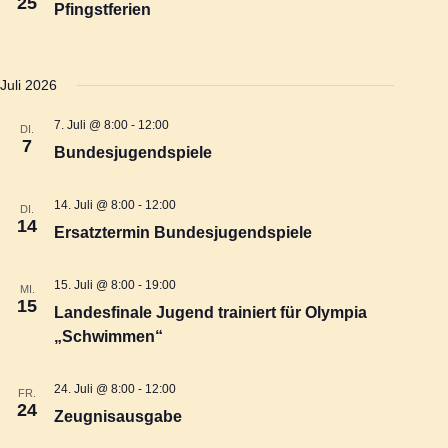
25
Pfingstferien
s
e
i
n
Juli 2026
c
7. Juli @ 8:00
-
12:00
DI.
S
7
Bundesjugendspiele
h
u
14. Juli @ 8:00
-
12:00
t
DI.
14
Ersatztermin Bundesjugendspiele
c
e
15. Juli @ 8:00
-
19:00
MI.
h
n
15
Landesfinale Jugend trainiert für Olympia
„Schwimmen“
e
-
24. Juli @ 8:00
-
12:00
N
FR.
u
24
Zeugnisausgabe
a