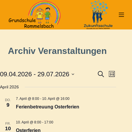
Z
u
m
I
n
h
Archiv
Veranstaltungen
a
l
t
09.04.2026
 - 
29.07.2026
S
V
V
s
L
u
i
D
p
c
s
April 2026
e
a
h
e
r
t
e
t
e
i
7. April @ 8:00
-
10. April @ 16:00
DO.
r
u
9
r
n
Ferienbetreuung Osterferien
m
g
a
w
a
e
10. April @ 8:00
-
17:00
FR.
ä
n
10
n
Osterferien
h