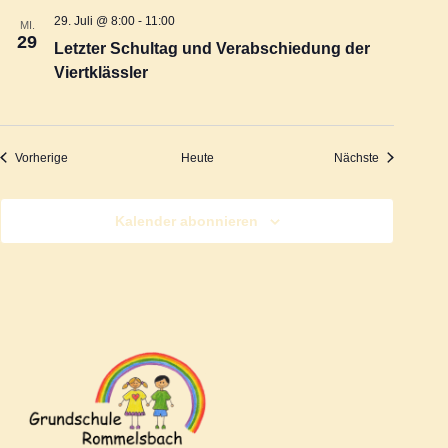
n
29. Juli @ 8:00
-
11:00
MI.
v
29
Letzter Schultag und Verabschiedung der
d
Viertklässler
i
A
g
n
Veranstaltungen
Veranstaltu
Vorherige
Heute
Nächste
a
s
t
Kalender abonnieren
i
i
o
c
n
h
t