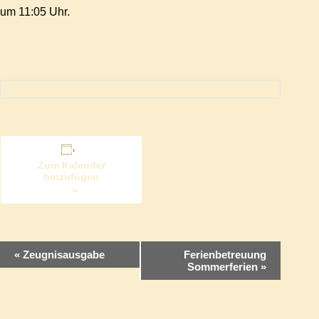
um 11:05 Uhr.
Zum Kalender
hinzufügen
V
«
Zeugnisausgabe
Ferienbetreuung
Sommerferien
»
e