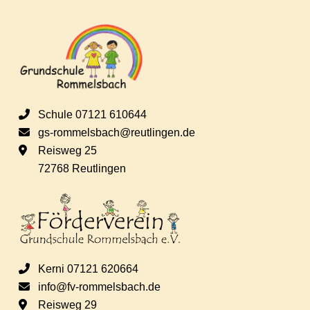
r
a
n
s
Schule 07121 610644
t
gs-rommelsbach@reutlingen.de
Reisweg 25
a
72768 Reutlingen
l
t
u
Kerni 07121 620664
n
info@fv-rommelsbach.de
Reisweg 29