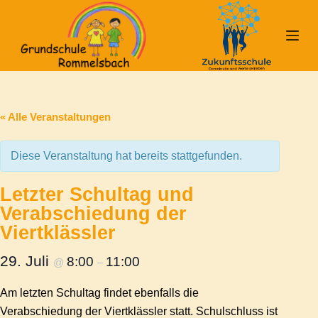
Z
u
m
I
n
h
« Alle Veranstaltungen
a
l
Diese Veranstaltung hat bereits stattgefunden.
t
s
Letzter Schultag und
p
Verabschiedung der
r
Viertklässler
i
n
29. Juli
8:00
11:00
@
–
g
Am letzten Schultag findet ebenfalls die
e
Verabschiedung der Viertklässler statt. Schulschluss ist
n