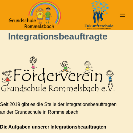
Z
u
m
I
Integrationsbeauftragte
n
h
a
l
t
s
p
r
i
Seit 2019 gibt es die Stelle der Integrationsbeauftragten
n
an der Grundschule in Rommelsbach.
g
e
Die Aufgaben unserer Integrationsbeauftragten
n