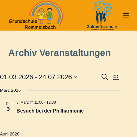
Z
u
m
I
n
h
Archiv
Veranstaltungen
a
l
t
01.03.2026
 - 
24.07.2026
S
V
V
s
L
u
i
D
p
c
s
März 2026
e
a
h
e
r
t
e
t
e
i
3. März @ 11:00
-
12:30
DI.
r
u
3
r
n
Besuch bei der Philharmonie
m
g
a
w
a
e
ä
n
April 2026
n
h