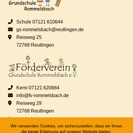
e
n
Schule 07121 610644
gs-rommelsbach@reutlingen.de
,
Reisweg 25
72768 Reutlingen
N
a
v
Kerni 07121 620664
info@fv-rommelsbach.de
i
Reisweg 29
72768 Reutlingen
g
Datenschutz
Wir verwenden Cookies, um sicherzustellen, dass wir Ihnen
a
die beste Erfahrung auf unserer Website bieten.