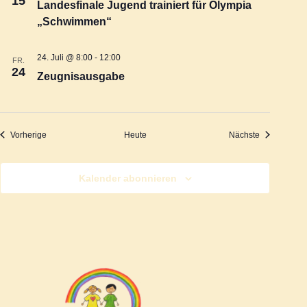
15
n
Landesfinale Jugend trainiert für Olympia
„Schwimmen“
v
d
i
24. Juli @ 8:00
-
12:00
FR.
24
A
Zeugnisausgabe
g
n
a
Veranstaltungen
Veranstaltu
Vorherige
Heute
Nächste
s
t
i
i
Kalender abonnieren
o
c
n
h
t