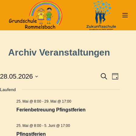
Z
u
m
I
n
h
Archiv
Veranstaltungen
a
l
t
28.05.2026
S
V
V
s
T
u
a
D
p
c
g
Laufend
e
a
h
e
r
e
t
i
25. Mai @ 8:00
-
29. Mai @ 17:00
r
u
r
n
Ferienbetreuung Pfingstferien
m
g
a
w
a
e
25. Mai @ 8:00
-
5. Juni @ 17:00
ä
n
n
Pfingstferien
h