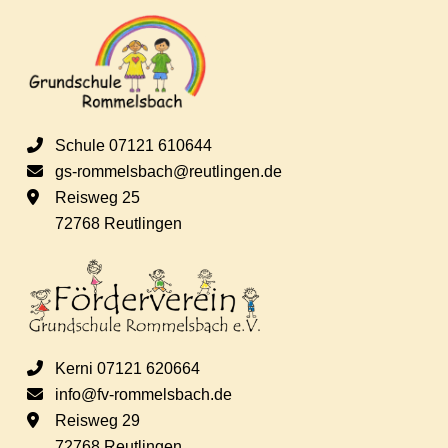
s
e
i
n
c
S
Schule 07121 610644
h
gs-rommelsbach@reutlingen.de
u
Reisweg 25
t
72768 Reutlingen
c
e
h
n
e
-
Kerni 07121 620664
N
info@fv-rommelsbach.de
u
Reisweg 29
a
72768 Reutlingen