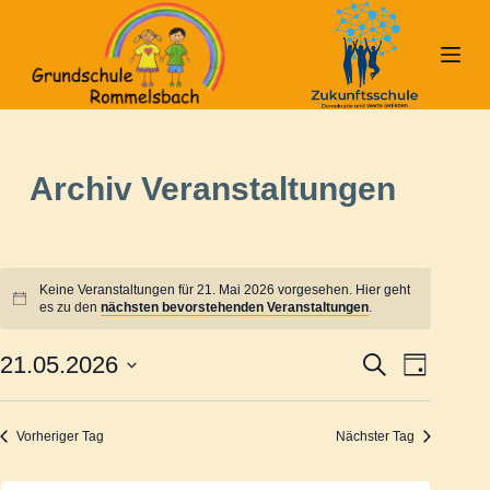
Z
u
m
I
n
h
Archiv
Veranstaltungen
a
l
t
s
Keine Veranstaltungen für 21. Mai 2026 vorgesehen. Hier geht
p
es zu den
nächsten bevorstehenden Veranstaltungen
.
r
21.05.2026
S
V
V
i
T
u
a
D
n
c
g
e
a
h
e
g
Vorheriger Tag
Nächster Tag
e
t
e
r
u
n