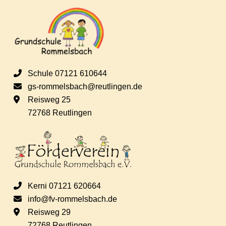
n
A
g
n
s
e
Schule 07121 610644
i
n
gs-rommelsbach@reutlingen.de
Reisweg 25
c
S
72768 Reutlingen
h
u
t
c
e
Kerni 07121 620664
h
n
info@fv-rommelsbach.de
Reisweg 29
e
-
72768 Reutlingen