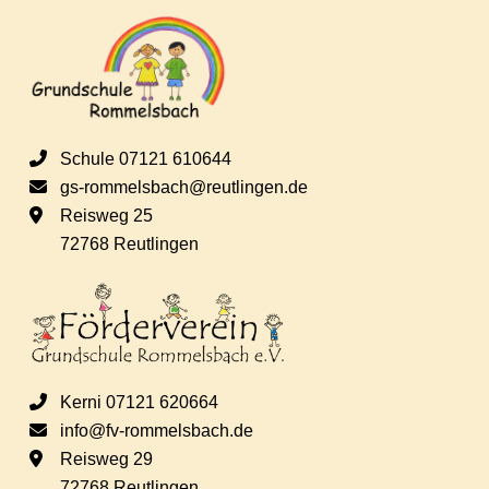
s
e
i
n
c
S
Schule 07121 610644
h
gs-rommelsbach@reutlingen.de
u
Reisweg 25
t
72768 Reutlingen
c
e
h
n
e
-
Kerni 07121 620664
N
info@fv-rommelsbach.de
u
Reisweg 29
a
72768 Reutlingen