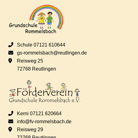
s
e
i
n
c
S
Schule 07121 610644
h
gs-rommelsbach@reutlingen.de
u
Reisweg 25
t
72768 Reutlingen
c
e
h
n
e
-
Kerni 07121 620664
N
info@fv-rommelsbach.de
u
Reisweg 29
a
72768 Reutlingen