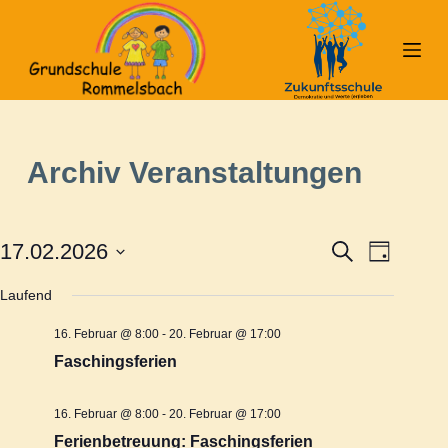
Z
u
m
I
n
h
Archiv
Veranstaltungen
a
l
t
17.02.2026
S
V
V
s
T
u
a
D
p
c
g
Laufend
e
a
h
e
r
e
t
i
16. Februar @ 8:00
-
20. Februar @ 17:00
r
u
r
n
Faschingsferien
m
g
a
w
a
e
16. Februar @ 8:00
-
20. Februar @ 17:00
ä
n
n
Ferienbetreuung: Faschingsferien
h