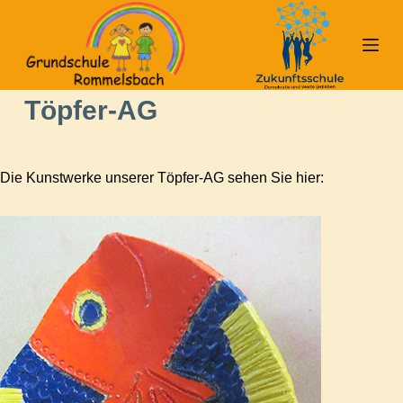
Z
u
m
I
Töpfer-AG
n
h
a
Die Kunstwerke unserer Töpfer-AG sehen Sie hier:
l
t
s
p
r
i
n
g
e
n