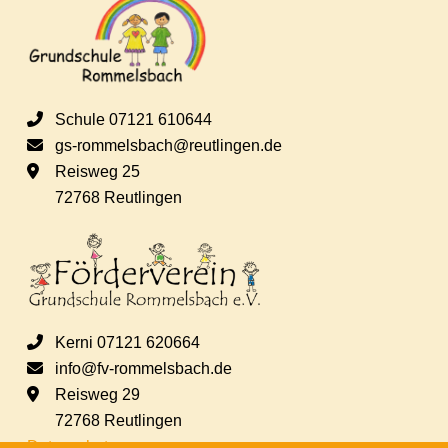
a
n
s
Schule 07121 610644
t
gs-rommelsbach@reutlingen.de
Reisweg 25
a
72768 Reutlingen
l
t
u
Kerni 07121 620664
n
info@fv-rommelsbach.de
Reisweg 29
g
72768 Reutlingen
Datenschutz