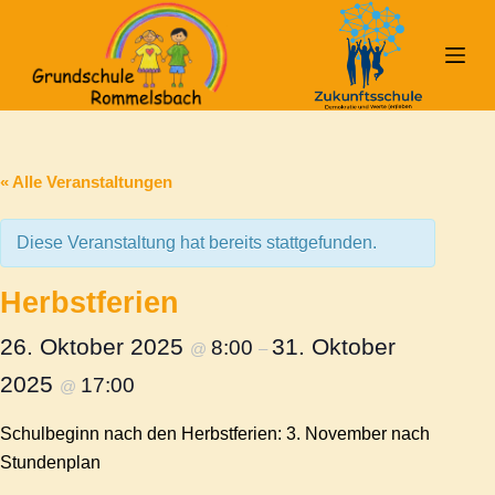
Z
u
m
I
n
h
« Alle Veranstaltungen
a
l
Diese Veranstaltung hat bereits stattgefunden.
t
s
Herbstferien
p
r
26. Oktober 2025
31. Oktober
8:00
@
–
i
2025
17:00
@
n
g
Schulbeginn nach den Herbstferien: 3. November nach
e
Stundenplan
n