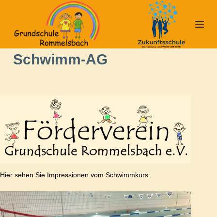
Z
u
m
I
Schwimm-AG
n
h
a
l
t
s
p
r
i
n
Hier sehen Sie Impressionen vom Schwimmkurs:
g
e
n