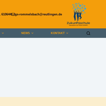
1 610644
gs-rommelsbach@reutlingen.de
E
NEWS
KONTAKT