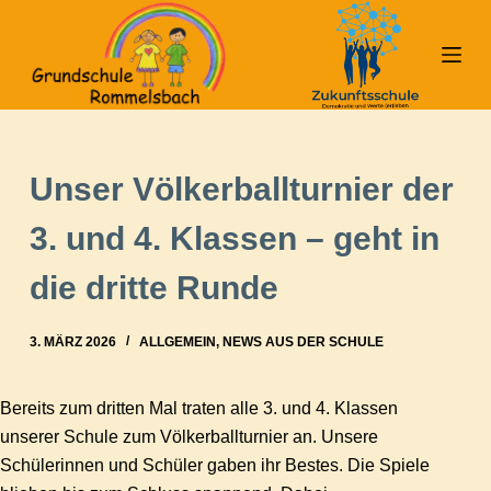
Z
u
m
I
n
h
Unser Völkerballturnier der
a
l
3. und 4. Klassen – geht in
t
die dritte Runde
s
p
r
3. MÄRZ 2026
ALLGEMEIN
,
NEWS AUS DER SCHULE
i
n
Bereits zum dritten Mal traten alle 3. und 4. Klassen
g
unserer Schule zum Völkerballturnier an. Unsere
e
Schülerinnen und Schüler gaben ihr Bestes. Die Spiele
n