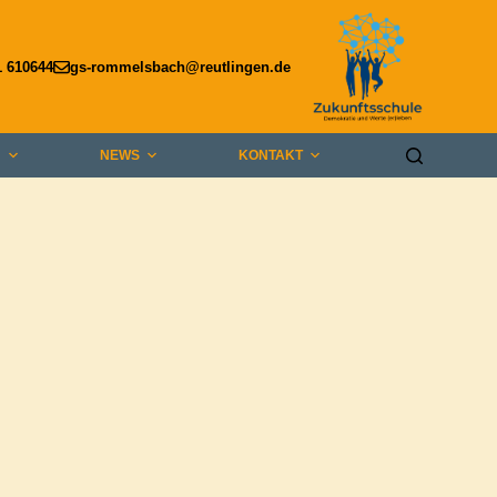
1 610644
gs-rommelsbach@reutlingen.de
E
NEWS
KONTAKT