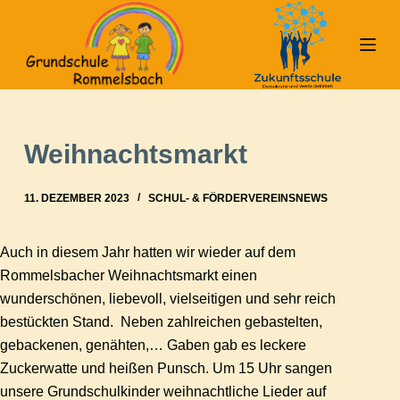
Z
u
m
I
n
h
Weihnachtsmarkt
a
l
11. DEZEMBER 2023
SCHUL- & FÖRDERVEREINSNEWS
t
s
Auch in diesem Jahr hatten wir wieder auf dem
p
Rommelsbacher Weihnachtsmarkt einen
r
wunderschönen, liebevoll, vielseitigen und sehr reich
i
bestückten Stand. Neben zahlreichen gebastelten,
n
gebackenen, genähten,… Gaben gab es leckere
g
Zuckerwatte und heißen Punsch. Um 15 Uhr sangen
e
unsere Grundschulkinder weihnachtliche Lieder auf
n