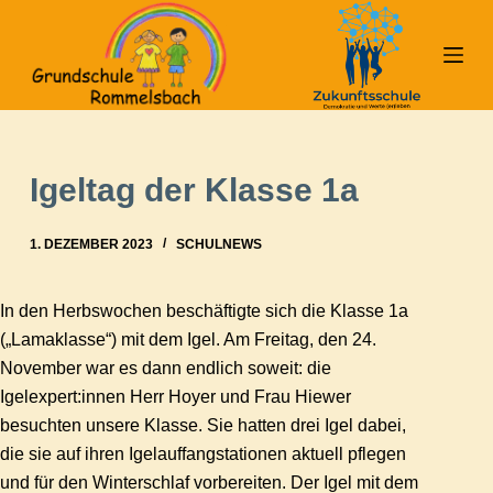
Z
u
m
I
n
h
Igeltag der Klasse 1a
a
l
1. DEZEMBER 2023
SCHULNEWS
t
s
In den Herbswochen beschäftigte sich die Klasse 1a
p
(„Lamaklasse“) mit dem Igel. Am Freitag, den 24.
r
November war es dann endlich soweit: die
i
Igelexpert:innen Herr Hoyer und Frau Hiewer
n
besuchten unsere Klasse. Sie hatten drei Igel dabei,
g
die sie auf ihren Igelauffangstationen aktuell pflegen
e
und für den Winterschlaf vorbereiten. Der Igel mit dem
n