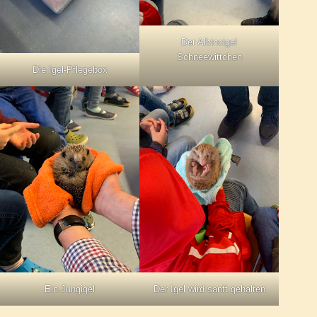
Der Albinoigel
Schneewittchen
Die Igel-Pflegebox
Ein Jungigel
Der Igel wird sanft gehalten